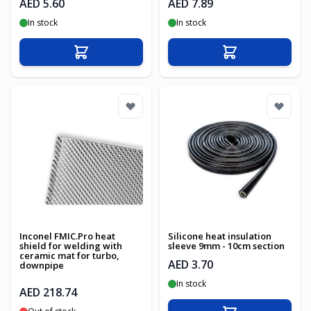
AED 5.60
AED 7.89
In stock
In stock
Add to Cart
Add to Cart
Inconel FMIC.Pro heat
Silicone heat insulation
shield for welding with
sleeve 9mm - 10cm section
ceramic mat for turbo,
AED 3.70
downpipe
In stock
AED 218.74