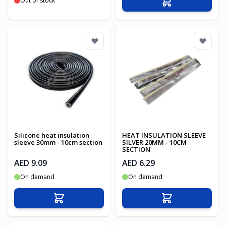
Out of stock
Add to Cart
Silicone heat insulation
HEAT INSULATION SLEEVE
sleeve 30mm - 10cm section
SILVER 20MM - 10CM
SECTION
AED 9.09
AED 6.29
On demand
On demand
Add to Cart
Add to Cart