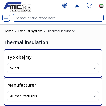
Skip to Content
git s
Lan
Home
/
Exhaust system
/
Thermal insulation
Thermal insulation
Typ obejmy
Manufacturer