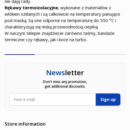
nie dają rady.
Rękawy termoizolacyjne
, wykonane z materiałów z
włókien szklanych i są całkowicie na temperatury panujące
o
pod maską. Są one odporne na temperaturę do 550
C i
charakteryzują się niską przewodnością cieplną.
W naszym sklepie znajdziecie zarówno taśmy, bandaże
termiczne czy rękawy, jak i koce na turbo.
News
letter
Don't miss any promotion,
get additional discounts.
Email Address
Sign up
Store information