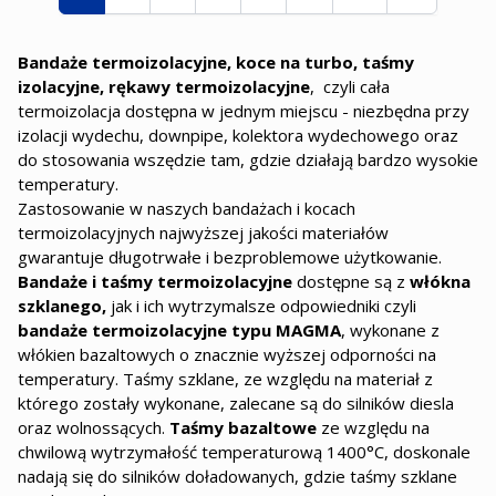
Bandaże termoizolacyjne, koce na turbo, taśmy
izolacyjne, rękawy termoizolacyjne
, czyli cała
termoizolacja dostępna w jednym miejscu - niezbędna przy
izolacji wydechu, downpipe, kolektora wydechowego oraz
do stosowania wszędzie tam, gdzie działają bardzo wysokie
temperatury.
Zastosowanie w naszych bandażach i kocach
termoizolacyjnych najwyższej jakości materiałów
gwarantuje długotrwałe i bezproblemowe użytkowanie.
Bandaże i taśmy termoizolacyjne
dostępne są z
włókna
szklanego,
jak i ich wytrzymalsze odpowiedniki czyli
bandaże termoizolacyjne typu MAGMA
, wykonane z
włókien bazaltowych o znacznie wyższej odporności na
temperatury. Taśmy szklane, ze względu na materiał z
którego zostały wykonane, zalecane są do silników diesla
oraz wolnossących.
Taśmy bazaltowe
ze względu na
chwilową wytrzymałość temperaturową 1400°C, doskonale
nadają się do silników doładowanych, gdzie taśmy szklane