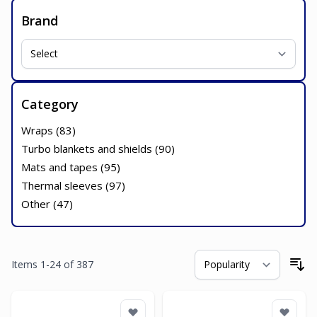
Brand
Category
Wraps (
83
)
Turbo blankets and shields (
90
)
Mats and tapes (
95
)
Thermal sleeves (
97
)
Other (
47
)
Items
1
-
24
of
387
So