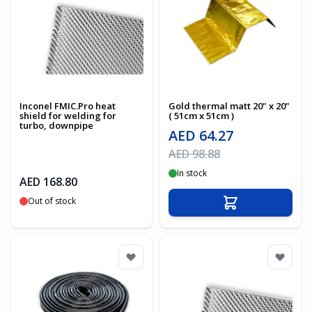
Inconel FMIC.Pro heat
Gold thermal matt 20" x 20"
shield for welding for
( 51cm x 51cm )
turbo, downpipe
Special Price
AED 64.27
Regular Price
AED 98.88
In stock
AED 168.80
Out of stock
Add to Cart