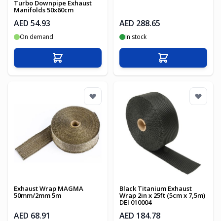
Turbo Downpipe Exhaust
Manifolds 50x60cm
AED 54.93
AED 288.65
On demand
In stock
Add to Cart
Add to Cart
Exhaust Wrap MAGMA
Black Titanium Exhaust
50mm/2mm 5m
Wrap 2in x 25ft (5cm x 7,5m)
DEI 010004
AED 68.91
AED 184.78